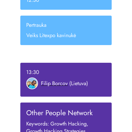
12:30
Pertrauka
Veiks Litexpo kavinukė
13:30
Filip Borcov
(Lietuva)
Other People Network
Keywords: Growth Hacking,
Growth Hacking Strategies,