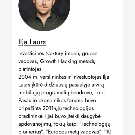
Ilja Laurs
Investicinės Nextury įmonių grupės
vadovas, Growth Hacking metodų
platintojas.
2004 m. verslininkas ir investuotojas Ilja
Laurs įkūrė didžiausią pasaulyje atvirą
mobiliųjų programėlių bendrovę, kuri
Pasaulio ekonomikos forumo buvo
pripažinta 2011-ųjų technologijos
pradininke. Iljai buvo įteikti daugybė
apdovanojimų, tokių kaip: "Technologijų
pionierius", "Europos metų vadovas", "10