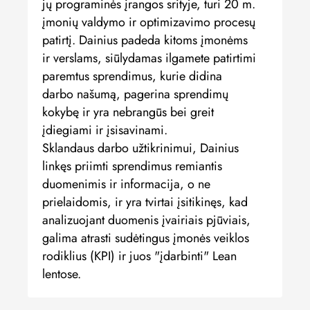
jų programinės įrangos srityje, turi 20 m.
įmonių valdymo ir optimizavimo procesų
patirtį. Dainius padeda kitoms įmonėms
ir verslams, siūlydamas ilgamete patirtimi
paremtus sprendimus, kurie didina
darbo našumą, pagerina sprendimų
kokybę ir yra nebrangūs bei greit
įdiegiami ir įsisavinami.
Sklandaus darbo užtikrinimui, Dainius
linkęs priimti sprendimus remiantis
duomenimis ir informacija, o ne
prielaidomis, ir yra tvirtai įsitikinęs, kad
analizuojant duomenis įvairiais pjūviais,
galima atrasti sudėtingus įmonės veiklos
rodiklius (KPI) ir juos "įdarbinti" Lean
lentose.