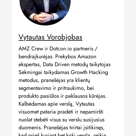
Vytautas Vorobjobas
AMZ Crew ir Dotcon.io partneris /
bendraįkurėjas. Prekybos Amazon
ekspertas, Data Driven metodų taikytojas
Sėkmingai taikydamas Growth Hacking
metodus, pranešėjas yra klientų
segmentavimo ir pritraukimo, bei
produkto pasiūlos ir paklausos kūrėjas.
Kalbėdamas apie verslą, Vytautas
visuomet pataria pradėti ir nepamiršti
nuolat stebėti visus su verslu susijusius
duomenis. Pranešėjas tvirtai įsitikinęs,
kad prieš kuriant bet kokį verslą, reikia