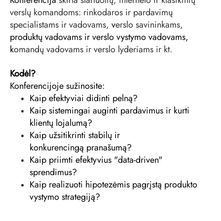
Konferencija
skirta startuolių, interneto ir klasikinių
verslų komandoms: r
inkodaros ir pardavimų
specialistams ir vadovams,
v
erslo savininkams,
produktų vadovams ir verslo vystymo vadovams,
k
omandų vadovams ir verslo lyderiams ir kt.
Kodėl?
Konferencijoje sužinosite:
Kaip efektyviai didinti pelną?
Kaip sistemingai auginti pardavimus ir kurti
klientų lojalumą?
Kaip užsitikrinti stabilų ir
konkurencingą pranašumą?
Kaip priimti efektyvius "data-driven"
sprendimus?
Kaip realizuoti hipotezėmis pagrįstą produkto
vystymo strategiją?