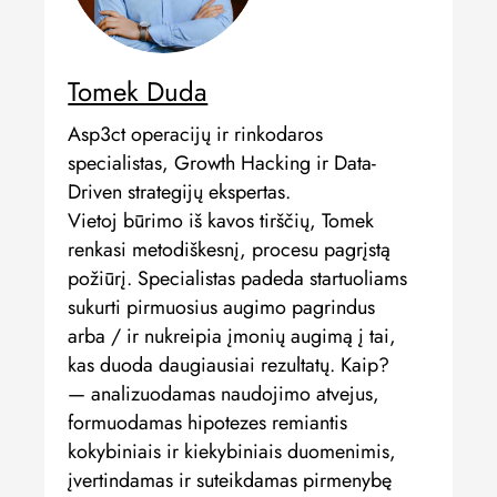
Tomek Duda
Asp3ct operacijų ir rinkodaros
specialistas, Growth Hacking ir Data-
Driven strategijų ekspertas.
Vietoj būrimo iš kavos tirščių, Tomek
renkasi metodiškesnį, procesu pagrįstą
požiūrį. Specialistas padeda startuoliams
sukurti pirmuosius augimo pagrindus
arba / ir nukreipia įmonių augimą į tai,
kas duoda daugiausiai rezultatų. Kaip?
— analizuodamas naudojimo atvejus,
formuodamas hipotezes remiantis
kokybiniais ir kiekybiniais duomenimis,
įvertindamas ir suteikdamas pirmenybę