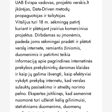
UAB Evispa vadovas, projekto verskis.lt
įkūrėjas, Data-Driven metodų
propaguotojas ir taikytojas.
Vitalijus turi 18 m. sėkmingą patirtį
kuriant ir plėtojant įvairius komercinius
projektus. Dirbdamas su įmonėmis,
padeda joms sėkmingai pradėti ir plėtoti
verslą internete, remiantis žiniomis,
duomenimis ir patirtimi teikia
informaciją apie pagrindines internetinės
prekybos prekybininkų daromas klaidas
ir kaip jų galima išvengti, kaip efektyviai
vykdyti prekybą internetu, kad verslas
sulauktų pasisekimo ir atneštų norimo
pelno. Ekspertas įsitikinęs, kad asmeninė
nuomonė turi užleisti kelią gilinimuisi,
statistiniams duomenims, duomenų