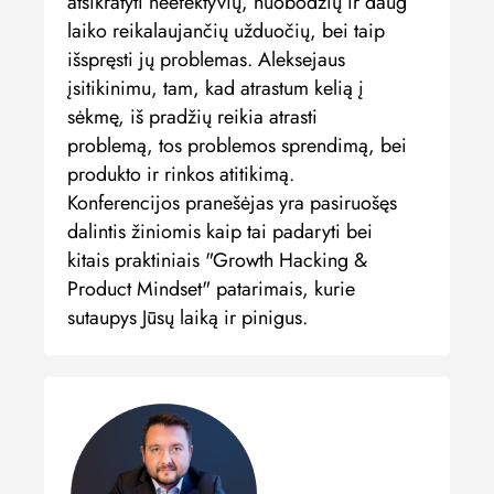
atsikratyti neefektyvių, nuobodžių ir daug
laiko reikalaujančių užduočių, bei taip
išspręsti jų problemas. Aleksejaus
įsitikinimu, tam, kad atrastum kelią į
sėkmę, iš pradžių reikia atrasti
problemą, tos problemos sprendimą, bei
produkto ir rinkos atitikimą.
Konferencijos pranešėjas yra pasiruošęs
dalintis žiniomis kaip tai padaryti bei
kitais praktiniais "Growth Hacking &
Product Mindset" patarimais, kurie
sutaupys Jūsų laiką ir pinigus.