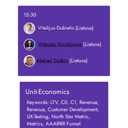
15:30
Vitalijus Dubietis
(Lietuva)
Vytautas Vorobjovas
(Lietuva)
Aleksej Traškin
(Lietuva)
Unit-Economics
Keywords: LTV, C0, C1, Revenue,
Revenue, Customer Development,
UX-Testing, North Star Metric,
Metrics, AAARRR Funnel